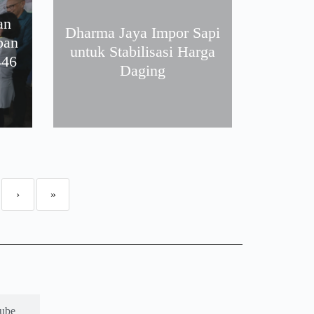
an
Dharma Jaya Impor Sapi
ban
untuk Stabilisasi Harga
446
Daging
›
»
ube