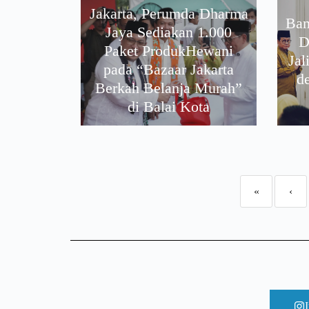
Jakarta, Perumda Dharma
Ban
Jaya Sediakan 1.000
D
Paket ProdukHewani
Jal
pada “Bazaar Jakarta
d
Berkah Belanja Murah”
di Balai Kota
«
‹