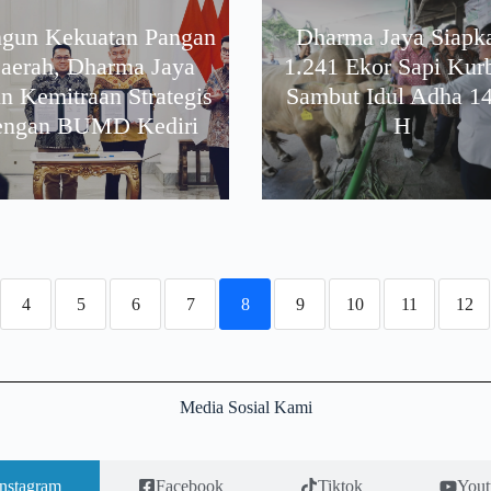
gun Kekuatan Pangan
Dharma Jaya Siapk
aerah, Dharma Jaya
1.241 Ekor Sapi Kur
in Kemitraan Strategis
Sambut Idul Adha 1
engan BUMD Kediri
H
4
5
6
7
8
9
10
11
12
Media Sosial Kami
Instagram
Facebook
Tiktok
Yout