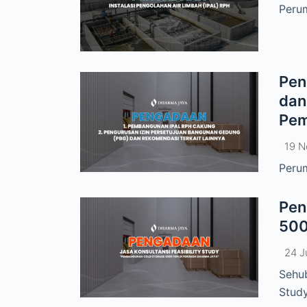
Peru
Pen
dan
Pem
19 
Perum
Pen
500
24 J
Sehub
Study