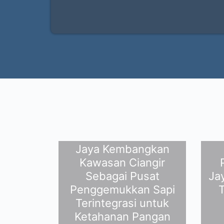
Perumda Dharma
Jaya Kembangkan
Kawasan Ciangir
Sebagai Pusat
Ja
Penggemukkan Sapi
T
Terintegrasi untuk
Ketahanan Pangan