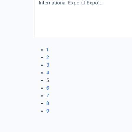
International Expo (JIExpo)...
1
2
3
4
5
6
7
8
9