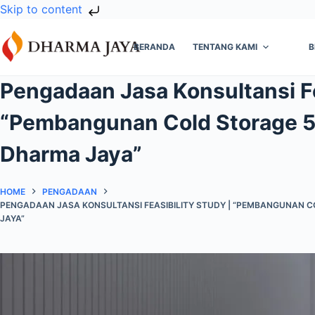
Skip to content
Skip
to
BERANDA
TENTANG KAMI
B
content
Pengadaan Jasa Konsultansi Fe
“Pembangunan Cold Storage 5
Dharma Jaya”
HOME
PENGADAAN
PENGADAAN JASA KONSULTANSI FEASIBILITY STUDY | “PEMBANGUNAN 
JAYA”