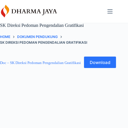
Skip
content
to
content
SK Direksi Pedoman Pengendalian Gratifikasi
HOME
DOKUMEN PENDUKUNG
SK DIREKSI PEDOMAN PENGENDALIAN GRATIFIKASI
Download
Doc – SK Direksi Pedoman Pengendalian Gratifikasi