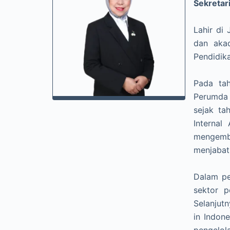
Sekreta
Lahir di
dan akad
Pendidik
Pada ta
Perumda 
sejak ta
Internal
mengemba
menjabat
Dalam pe
sektor p
Selanjut
in Indon
pengelol