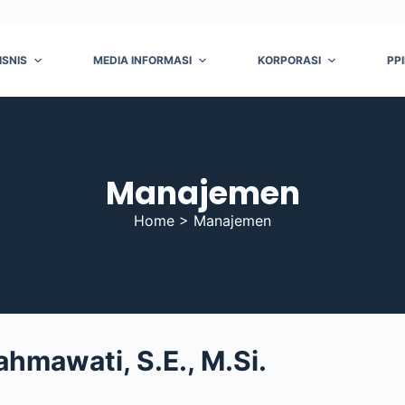
ISNIS
MEDIA INFORMASI
KORPORASI
PP
Manajemen
Home > Manajemen
ahmawati, S.E., M.Si.