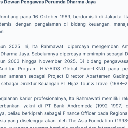
ris Dewan Pengawas Perumda Dharma Jaya
 Jombang pada 16 Oktober 1969, berdomisili di Jakarta, 
emisi dengan pengalaman di bidang keuangan, manaje
an.
hun 2025 ini, Ita Rahmawati dipercaya mengemban A
Dharma Jaya. Sebelumnya dipercaya memimpin sebagai Di
hun 2003 hingga November 2025. Di bidang pengawasan
 Auditor Program HIV-AIDS Global Fund–LKNU pada per
n amanah sebagai Project Director Apartemen Gading 
 sebagai Direktur Keuangan PT Hijaz Tour & Travel (1998–2
rjalanan karier profesionalnya, Ita Rahmawati memiliki re
erbankan, yakni di PT Bank Andromeda (1992 1997) da
nya, beliau berkiprah sebagai Finance Officer pada Regio
esia yang diselenggarakan oleh The Asia Foundation (1998
aan keuangan program berskala nasional dan internasional.