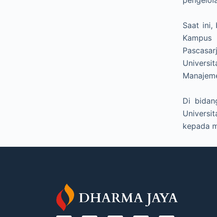
Saat ini
Kampus 
Pascasar
Universi
Manajeme
Di bidan
Universi
kepada m