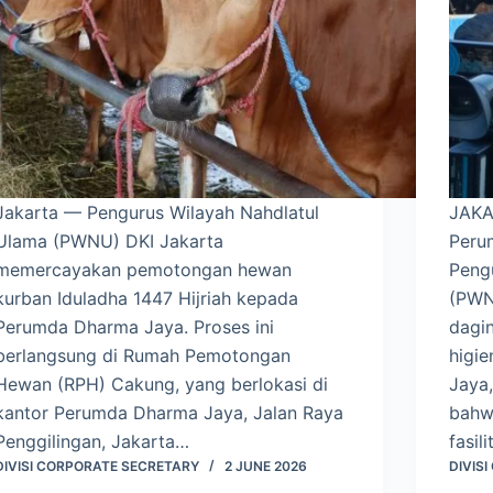
Jakarta — Pengurus Wilayah Nahdlatul
JAKA
Ulama (PWNU) DKI Jakarta
Peru
memercayakan pemotongan hewan
Peng
kurban Iduladha 1447 Hijriah kepada
(PWN
Perumda Dharma Jaya. Proses ini
dagi
berlangsung di Rumah Pemotongan
higie
Hewan (RPH) Cakung, yang berlokasi di
Jaya
kantor Perumda Dharma Jaya, Jalan Raya
bahw
Penggilingan, Jakarta…
fasi
DIVISI CORPORATE SECRETARY
2 JUNE 2026
DIVIS