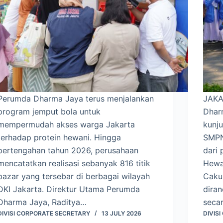
Perumda Dharma Jaya terus menjalankan
JAKA
program jemput bola untuk
Dhar
mempermudah akses warga Jakarta
kunju
terhadap protein hewani. Hingga
SMPN 
pertengahan tahun 2026, perusahaan
dari
mencatatkan realisasi sebanyak 816 titik
Hewa
bazar yang tersebar di berbagai wilayah
Cakun
DKI Jakarta. Direktur Utama Perumda
dira
Dharma Jaya, Raditya…
seca
DIVISI CORPORATE SECRETARY
13 JULY 2026
DIVIS