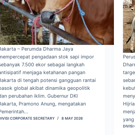
Jakarta – Perumda Dharma Jaya
mempercepat pengadaan stok sapi impor
Peru
sebanyak 7.500 ekor sebagai langkah
Dhar
antisipatif menjaga ketahanan pangan
targ
Jakarta di tengah potensi gangguan rantai
seba
pasok global akibat dinamika geopolitik
kebu
dan perubahan iklim. Gubernur DKI
meny
Jakarta, Pramono Anung, mengatakan
Hijri
Pemerintah…
menj
DIVISI CORPORATE SECRETARY
8 MAY 2026
yang
DIVIS