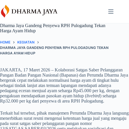
Skip
content
to
content
Dharma Jaya Gandeng Penyewa RPH Pulogadung Tekan
Harga Ayam Hidup
HOME
KEGIATAN
DHARMA JAYA GANDENG PENYEWA RPH PULOGADUNG TEKAN
HARGA AYAM HIDUP
JAKARTA, 17 Maret 2026 – Kolaborasi Satgas Saber Pelanggaran
Pangan Badan Pangan Nasional (Bapanas) dan Perumda Dharma Jaya
bergerak cepat melakukan normalisasi harga ayam di tingkat hulu
sebagai tindak lanjut atas temuan lapangan mendapati adanya
pedagang eceran menjual ayam seharga Rp45.000 per kg, dengan
pengakuan mendapatkan pasokan ayam hidup (
livebird
) seharga
Rp32.000 per kg dari penyewa di area RPH Pulogadung.
Terkait hal tersebut, pihak manajemen Perumda Dharma Jaya langsung
menerbitkan surat resmi mengenai ketentuan harga jual yang mengaju
pada surat satgas saber pelanggaran pangan nomor
13/SATGAS.SABER/03/2026 serta melakukan sosialisasi dan