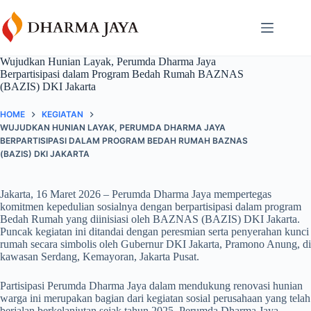
Skip
content
to
content
Wujudkan Hunian Layak, Perumda Dharma Jaya
Berpartisipasi dalam Program Bedah Rumah BAZNAS
(BAZIS) DKI Jakarta
HOME
KEGIATAN
WUJUDKAN HUNIAN LAYAK, PERUMDA DHARMA JAYA
BERPARTISIPASI DALAM PROGRAM BEDAH RUMAH BAZNAS
(BAZIS) DKI JAKARTA
Jakarta, 16 Maret 2026 – Perumda Dharma Jaya mempertegas
komitmen kepedulian sosialnya dengan berpartisipasi dalam program
Bedah Rumah yang diinisiasi oleh BAZNAS (BAZIS) DKI Jakarta.
Puncak kegiatan ini ditandai dengan peresmian serta penyerahan kunci
rumah secara simbolis oleh Gubernur DKI Jakarta, Pramono Anung, di
kawasan Serdang, Kemayoran, Jakarta Pusat.
Partisipasi Perumda Dharma Jaya dalam mendukung renovasi hunian
warga ini merupakan bagian dari kegiatan sosial perusahaan yang telah
berjalan berkelanjutan sejak tahun 2025, Perumda Dharma Jaya