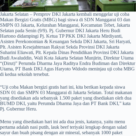
Jakarta Selatan – Pemprov DKI Jakarta kembali menggelar uji coba
Makan Bergizi Gratis (MBG) bagi siswa di SDN Manggarai 03 dan
SMPN 03 Jakarta, Kelurahan Manggarai, Kecamatan Tebet, Jakarta
Selatan pada Senin (9/9). Pj. Gubernur DKI Jakarta Heru Budi
Hartono didampingi Pj. Ketua TP PKK DKI Jakarta Mirdiyanti,
Asisten Perekonomian & Keuangan Sekda DKI Jakarta, Sri Haryati,
Plt. Asisten Kesejahteraan Rakyat Sekda Provinsi DKI Jakarta
Suharini Eliawati, Plt. Kepala Dinas Pendidikan Provinsi DKI Jakarta
Budi Awaluddin, Wali Kota Jakarta Selatan Munjirin, Direktur Utama
“(Dirut)” Perumda Dharma Jaya Raditya Endra Budiman dan Direktur
Utama, PT Bank DKI Agus Haryoto Widodo meninjau uji coba MBG
di kedua sekolah tersebut.
“Uji coba Makan bergizi gratis hari ini, kita berikan kepada siswa
SDN 01 dan SMPN 03 Manggarai di Jakarta Selatan. Total makanan
yang disediakan ada sebanyak 1.500 paket yang disediakan oleh dua
BUMD DKI, yaitu Perumda Dharma Jaya dan PT Bank DKI,” kata
Pj. Gubernur Heru.
Menu yang disediakan hari ini ada dua jenis, katanya, yaitu menu
pertama adalah nasi putih, lauk beef teriyaki lengkap dengan salad
sayur dan buah pisang dengan air mineral, sebanyak 1000 paket