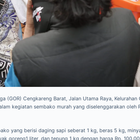
a (GOR) Cengkareng Barat, Jalan Utama Raya, Kelurahan 
dalam kegiatan sembako murah yang diselenggarakan oleh
 yang berisi daging sapi seberat 1 kg, beras 5 kg, minyak
ak goreng1 liter, dan tepung 1 kg dengan harga Rp. 100.00