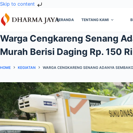
Skip to content
Skip
to
BERANDA
TENTANG KAMI
B
content
Warga Cengkareng Senang A
Murah Berisi Daging Rp. 150 R
HOME
KEGIATAN
WARGA CENGKARENG SENANG ADANYA SEMBAKO MU