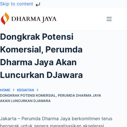
Skip to content
Skip
to
content
Dongkrak Potensi
Komersial, Perumda
Dharma Jaya Akan
Luncurkan DJawara
HOME
KEGIATAN
DONGKRAK POTENSI KOMERSIAL, PERUMDA DHARMA JAYA
AKAN LUNCURKAN DJAWARA
Jakarta – Perumda Dharma Jaya berkomitmen terus
bergerak untuk segera merealisasikan akselerasi